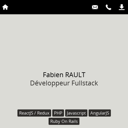
Fabien
RAULT
Développeur Fullstack
ReactJS / Redux
PHP
Javascript
AngularJS
Ruby On Rails